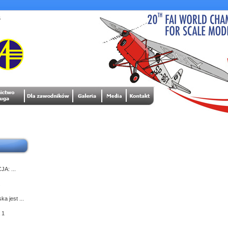
6
A: ...
.
a jest ...
 1