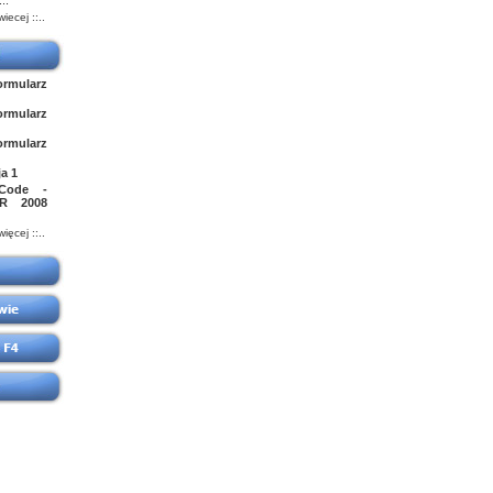
..
 wiecej ::..
mularz
rmularz
mularz
ja 1
 Code -
BR 2008
 więcej ::..