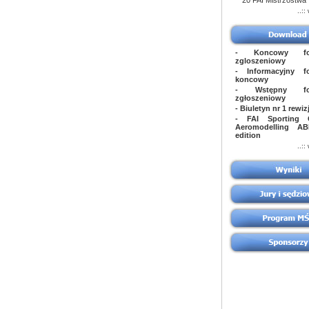
20 FAI Mistrzostwa .
..::
- Koncowy for
zgloszeniowy
- Informacyjny fo
koncowy
- Wstępny for
zgłoszeniowy
- Biuletyn nr 1 rewiz
- FAI Sporting
Aeromodelling A
edition
..::